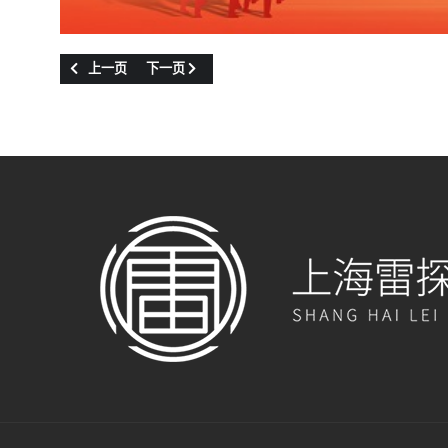
上一篇文章: 诚邀莅临CMHE2025，共话气象科技未来 —— 上
下一篇文章: 感谢信 | 雷探科技微波激光复合探测雷
上一页
下一页