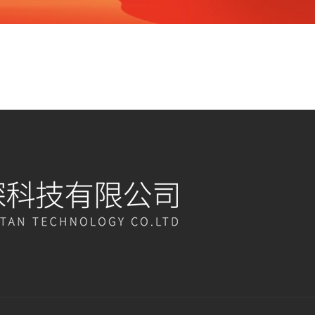
海雷探与您相约南京
达圆满完成 2023年杭州亚（残）运会期间环境空气质量保障工作