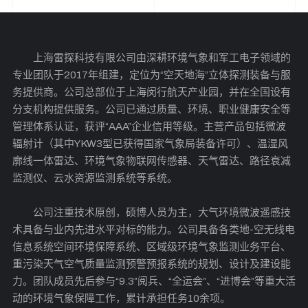
上海雷探科技有限公司由深耕环境气象和军工电子领域的
专业团队于2017年组建，定位为“空天地海”立体探测装备与服
务提供商。公司总部位于上海闵行航天产业园，并在全国设有
分支机构提供服务。公司已通过质量、环境、职业健康安全等
管理体系认证，获评“AAA”企业信用等级。主营产品包括微波
辐射计（其中YKW3型已获得国家气象局装备许可）、温湿风
廓线一体雷达、环境气象物联网传感器、天气雷达、路径衰减
监测仪、云水资源监测系统等系统。
公司注重技术原创，硕博人员为主，大气环境微波遥感技
术具备与业内先进水平对标的能力。公司具备各类地-空无线电
信息系统空间环境保障系统、区域级环境气象监测业务平台、
重污染天气空气质量监测预警预报系统的规划、设计及建设能
力。团队成员先后参与“9.3”阅兵、“全运会”、“进博会”等重大活
动的环境气象保障工作，累计承担任务10余项。