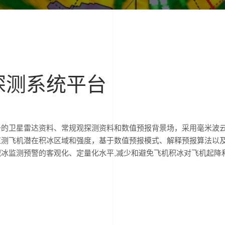
探测系统平台
备的卫星雷达资料、常规观探测资料和数值预报背景场，采用毫米波
监测飞机潜在积冰区域和强度，基于数值预报模式、解释预报算法以
冰监测预警的客观化、定量化水平,减少和避免飞机积冰对飞机起降