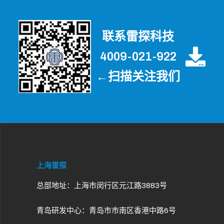
联系雷探科技
4009-021-922
←扫描关注我们
上海雷探
总部地址：上海市闵行区元江路3883号
青岛研发中心：青岛市市南区香港中路6号