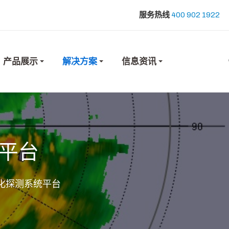
服务热线
400 902 1922
产品展示
解决方案
信息资讯
平台
化探测系统平台